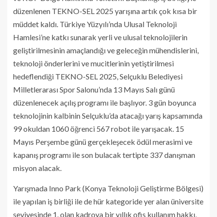
düzenlenen TEKNO-SEL 2025 yarışına artık çok kısa bir
müddet kaldı. Türkiye Yüzyılı’nda Ulusal Teknoloji
Hamlesi’ne katkı sunarak yerli ve ulusal teknolojilerin
geliştirilmesinin amaçlandığı ve geleceğin mühendislerini,
teknoloji önderlerini ve mucitlerinin yetiştirilmesi
hedeflendiği TEKNO-SEL 2025, Selçuklu Belediyesi
Milletlerarası Spor Salonu’nda 13 Mayıs Salı günü
düzenlenecek açılış programı ile başlıyor. 3 gün boyunca
teknolojinin kalbinin Selçuklu’da atacağı yarış kapsamında
99 okuldan 1060 öğrenci 567 robot ile yarışacak. 15
Mayıs Perşembe günü gerçekleşecek ödül merasimi ve
kapanış programı ile son bulacak tertipte 337 danışman
misyon alacak.
Yarışmada Inno Park (Konya Teknoloji Geliştirme Bölgesi)
ile yapılan iş birliği ile de hür kategoride yer alan üniversite
seviyesinde 1. olan kadroya bir yıllık ofis kullanım hakkı,