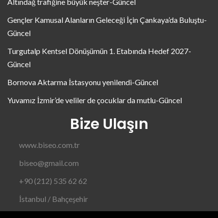
Altındağ trafiğine büyük neşter-Güncel
Gençler Kamusal Alanların Geleceği İçin Çankaya’da Buluştu-
Güncel
Turgutalp Kentsel Dönüşümün 1. Etabında Hedef 2027-
Güncel
Bornova Aktarma İstasyonu yenilendi-Güncel
Yuvamız İzmir’de veliler de çocuklar da mutlu-Güncel
Bize Ulaşın
www.biseo.com.tr
biseo@gmail.com
+90 (212) 535 62 62
İstanbul / Bahçeşehir