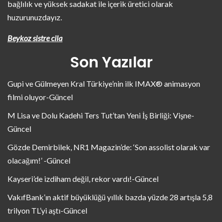
bağlılık ve yüksek sadakat ile içerik üretici olarak
huzurunuzdayız.
Beykoz sistre cila
Son Yazılar
Gupi ve Gülmeyen Kral Türkiye’nin ilk IMAX® animasyon
filmi oluyor-Güncel
M Lisa ve Dolu Kadehi Ters Tut’tan Yeni İş Birliği: Vişne-
Güncel
Gözde Demirbilek, NR1 Magazin’de: ‘Son assolist olarak var
olacağım!’ -Güncel
Kayseri’de izdiham değil, rekor vardı!-Güncel
VakıfBank’ın aktif büyüklüğü yıllık bazda yüzde 28 artışla 5,8
trilyon TL’yi aştı-Güncel