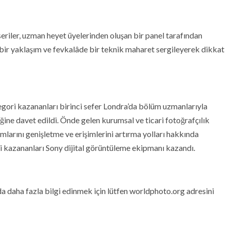
iler, uzman heyet üyelerinden oluşan bir panel tarafından
n bir yaklaşım ve fevkalâde bir teknik maharet sergileyerek dikkat
tegori kazananları birinci sefer Londra’da bölüm uzmanlarıyla
iğine davet edildi. Önde gelen kurumsal ve ticari fotoğrafçılık
larını genişletme ve erişimlerini artırma yolları hakkında
i kazananları Sony dijital görüntüleme ekipmanı kazandı.
nda daha fazla bilgi edinmek için lütfen worldphoto.org adresini