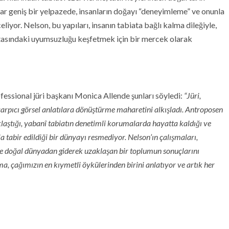
ar geniş bir yelpazede, insanların doğayı “deneyimleme” ve onunla
liyor. Nelson, bu yapıları, insanın tabiata bağlı kalma dileğiyle,
ortasındaki uyumsuzluğu keşfetmek için bir mercek olarak
essional jüri başkanı Monica Allende şunları söyledi:
“Jüri,
çarpıcı görsel anlatılara dönüştürme maharetini alkışladı. Antroposen
laştığı, yabanî tabiatın denetimli korumalarda hayatta kaldığı ve
 tabir edildiği bir dünyayı resmediyor. Nelson’ın çalışmaları,
 ve doğal dünyadan giderek uzaklaşan bir toplumun sonuçlarını
, çağımızın en kıymetli öykülerinden birini anlatıyor ve artık her