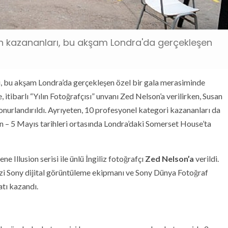
n kazananları, bu akşam Londra'da gerçekleşen
, bu akşam Londra’da gerçekleşen özel bir gala merasiminde
 itibarlı “Yılın Fotoğrafçısı” unvanı Zed Nelson’a verilirken, Susan
onurlandırıldı. Ayrıyeten, 10 profesyonel kategori kazananları da
an – 5 Mayıs tarihleri ortasında Londra’daki Somerset House’ta
e Illusion serisi ile ünlü İngiliz fotoğrafçı
Zed Nelson’a
verildi.
izi Sony dijital görüntüleme ekipmanı ve Sony Dünya Fotoğraf
tı kazandı.