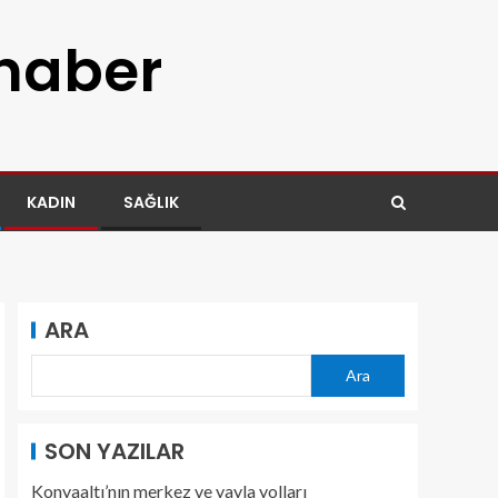
 haber
KADIN
SAĞLIK
ARA
Ara
SON YAZILAR
Konyaaltı’nın merkez ve yayla yolları