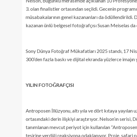
Nelson, bugünkü merasimde açıklanan 10 Profesyonel 
3. olan finalistler ortasından seçildi. Gecenin progra
müsabakalarının genel kazananları da ödüllendirildi. D
kazanan ünlü belgesel fotoğrafçısı Susan Meiselas da o
Sony Dünya Fotoğraf Mükafatları 2025 standı, 17 Nisa
300’den fazla baskı ve dijital ekranda yüzlerce imajın 
YILIN FOTOĞRAFÇISI
Antroposen İllüzyonu, altı yıla ve dört kıtaya yayılan 
ortasındaki derin ilişkiyi araştırıyor. Nelson’ın serisi,
tanımlanan mevcut periyot için kullanılan “Antroposen
tesirine verdiği reaksiyona odaklanıyor. Proje, safari p