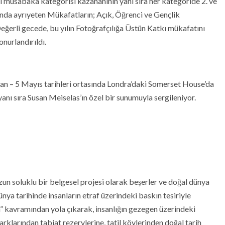
müsabaka kategorisi kazananının yanı sıra her kategoride 2. ve
mında ayrıyeten Mükafatların; Açık, Öğrenci ve Gençlik
eğerli gecede, bu yılın Fotoğrafçılığa Üstün Katkı mükafatını
nurlandırıldı.
n – 5 Mayıs tarihleri ortasında Londra’daki Somerset House’da
yanı sıra Susan Meiselas’ın özel bir sunumuyla sergileniyor.
uzun soluklu bir belgesel projesi olarak beşerler ve doğal dünya
 Dünya tarihinde insanların etraf üzerindeki baskın tesiriyle
” kavramından yola çıkarak, insanlığın gezegen üzerindeki
arklarından tabiat rezervlerine, tatil köylerinden doğal tarih