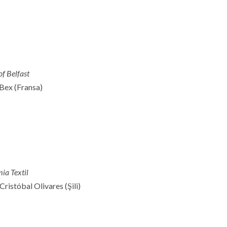
of Belfast
 Bex (Fransa)
ia Textil
Cristóbal Olivares (Şili)