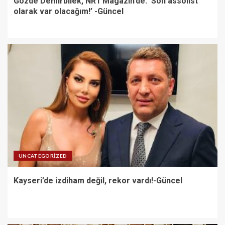
Gözde Demirbilek, NR1 Magazin’de: ‘Son assolist
olarak var olacağım!’ -Güncel
UNCATEGORIZED
Kayseri’de izdiham değil, rekor vardı!-Güncel