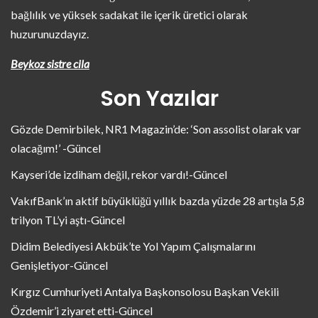
bağlılık ve yüksek sadakat ile içerik üretici olarak
huzurunuzdayız.
Beykoz sistre cila
Son Yazılar
Gözde Demirbilek, NR1 Magazin’de: ‘Son assolist olarak var
olacağım!’ -Güncel
Kayseri’de izdiham değil, rekor vardı!-Güncel
VakıfBank’ın aktif büyüklüğü yıllık bazda yüzde 28 artışla 5,8
trilyon TL’yi aştı-Güncel
Didim Belediyesi Akbük’te Yol Yapım Çalışmalarını
Genişletiyor-Güncel
Kırgız Cumhuriyeti Antalya Başkonsolosu Başkan Vekili
Özdemir’i ziyaret etti-Güncel