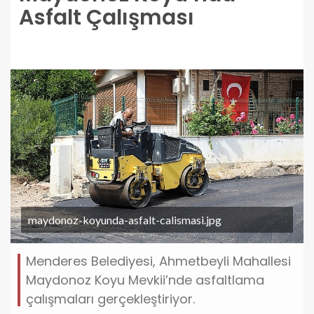
Asfalt Çalışması
maydonoz-koyunda-asfalt-calismasi.jpg
Menderes Belediyesi, Ahmetbeyli Mahallesi
Maydonoz Koyu Mevkii’nde asfaltlama
çalışmaları gerçekleştiriyor.