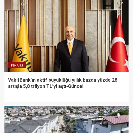
FINANS
VakıfBank’ın aktif büyüklüğü yıllık bazda yüzde 28
artışla 5,8 trilyon TL’yi aştı-Güncel