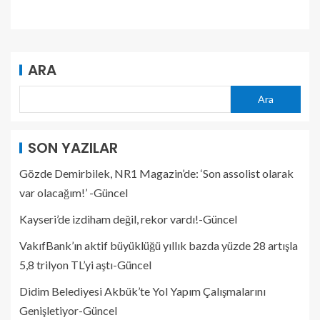
ARA
Ara
SON YAZILAR
Gözde Demirbilek, NR1 Magazin’de: ‘Son assolist olarak
var olacağım!’ -Güncel
Kayseri’de izdiham değil, rekor vardı!-Güncel
VakıfBank’ın aktif büyüklüğü yıllık bazda yüzde 28 artışla
5,8 trilyon TL’yi aştı-Güncel
Didim Belediyesi Akbük’te Yol Yapım Çalışmalarını
Genişletiyor-Güncel