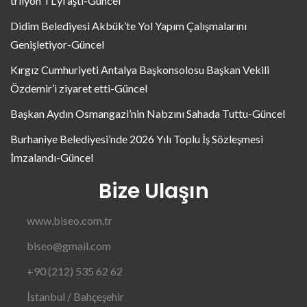
trilyon TL’yi aştı-Güncel
Didim Belediyesi Akbük’te Yol Yapım Çalışmalarını
Genişletiyor-Güncel
Kırgız Cumhuriyeti Antalya Başkonsolosu Başkan Vekili
Özdemir’i ziyaret etti-Güncel
Başkan Aydın Osmangazi’nin Nabzını Sahada Tuttu-Güncel
Burhaniye Belediyesi’nde 2026 Yılı Toplu İş Sözleşmesi
İmzalandı-Güncel
Bize Ulaşın
www.biseo.com.tr
biseo@gmail.com
+90 (212) 535 62 62
İstanbul / Bahçeşehir