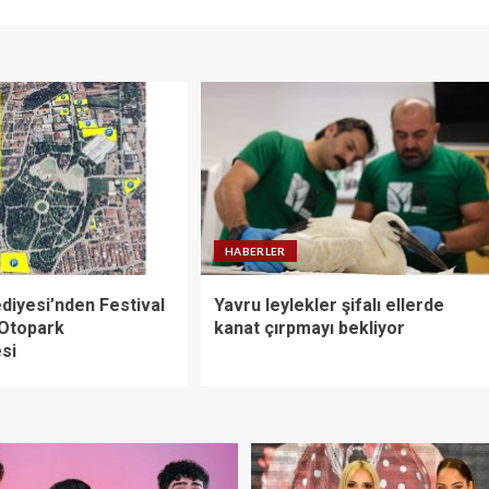
HABERLER
diyesi’nden Festival
Yavru leylekler şifalı ellerde
 Otopark
kanat çırpmayı bekliyor
si