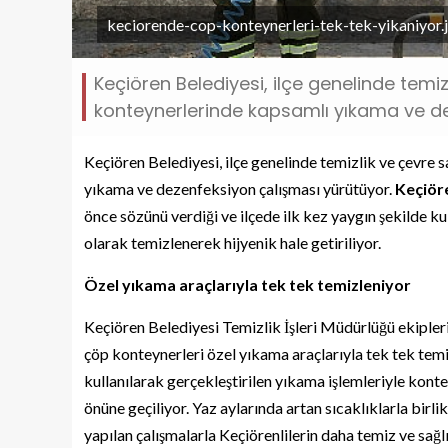
keciorende-cop-konteynerleri-tek-tek-yikaniyor.
Keçiören Belediyesi, ilçe genelinde temi
konteynerlerinde kapsamlı yıkama ve de
Keçiören Belediyesi, ilçe genelinde temizlik ve çevre
yıkama ve dezenfeksiyon çalışması yürütüyor.
Keçiör
önce sözünü verdiği ve ilçede ilk kez yaygın şekilde k
olarak temizlenerek hijyenik hale getiriliyor.
Özel yıkama araçlarıyla tek tek temizleniyor
Keçiören Belediyesi Temizlik İşleri Müdürlüğü ekipler
çöp konteynerleri özel yıkama araçlarıyla tek tek temi
kullanılarak gerçekleştirilen yıkama işlemleriyle kont
önüne geçiliyor. Yaz aylarında artan sıcaklıklarla birli
yapılan çalışmalarla Keçiörenlilerin daha temiz ve sağl