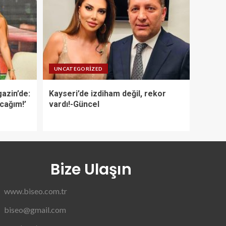
UNCATEGORIZED
azin’de:
Kayseri’de izdiham değil, rekor
acağım!’
vardı!-Güncel
Bize Ulaşın
www.biseo.com.tr
biseo@gmail.com