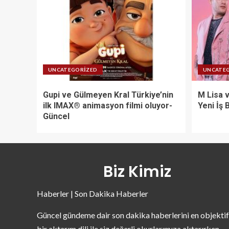
UNCATEGORIZED
UNCATE
Gupi ve Gülmeyen Kral Türkiye’nin
M Lisa 
ilk IMAX® animasyon filmi oluyor-
Yeni İş 
Güncel
Biz Kimiz
Haberler | Son Dakika Haberler
Güncel gündeme dair son dakika haberlerini en objektif
bir aktarım dili ile siz değerli okurlarımıza aktarırken,