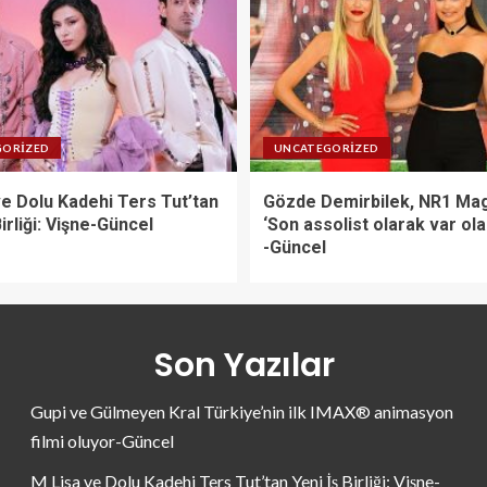
GORIZED
UNCATEGORIZED
ve Dolu Kadehi Ters Tut’tan
Gözde Demirbilek, NR1 Mag
Birliği: Vişne-Güncel
‘Son assolist olarak var ol
-Güncel
Son Yazılar
Gupi ve Gülmeyen Kral Türkiye’nin ilk IMAX® animasyon
filmi oluyor-Güncel
M Lisa ve Dolu Kadehi Ters Tut’tan Yeni İş Birliği: Vişne-