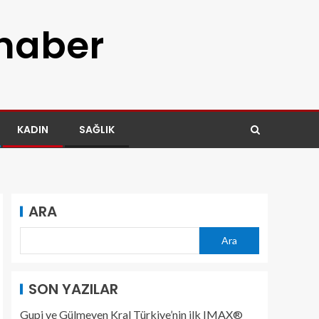
 haber
KADIN
SAĞLIK
ARA
Ara
SON YAZILAR
Gupi ve Gülmeyen Kral Türkiye’nin ilk IMAX®