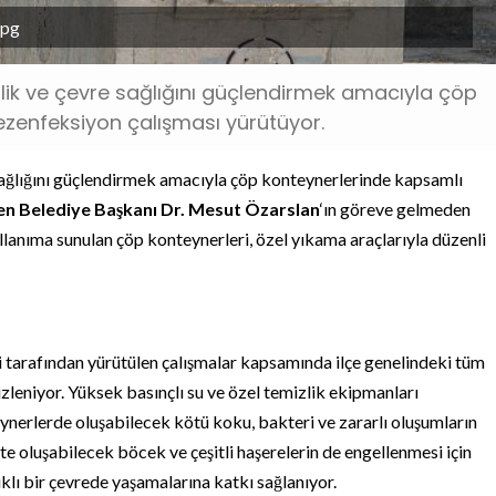
jpg
zlik ve çevre sağlığını güçlendirmek amacıyla çöp
zenfeksiyon çalışması yürütüyor.
 sağlığını güçlendirmek amacıyla çöp konteynerlerinde kapsamlı
en Belediye Başkanı Dr. Mesut Özarslan
‘ın göreve gelmeden
ullanıma sunulan çöp konteynerleri, özel yıkama araçlarıyla düzenli
i tarafından yürütülen çalışmalar kapsamında ilçe genelindeki tüm
zleniyor. Yüksek basınçlı su ve özel temizlik ekipmanları
eynerlerde oluşabilecek kötü koku, bakteri ve zararlı oluşumların
kte oluşabilecek böcek ve çeşitli haşerelerin de engellenmesi için
ıklı bir çevrede yaşamalarına katkı sağlanıyor.