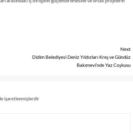
ları arasındaki iş birliğinin güçlendirilmesine ve ortak projelerin
Next
Didim Belediyesi Deniz Yıldızları Kreş ve Gündüz
Bakımevi’nde Yaz Coşkusu
le işaretlenmişlerdir