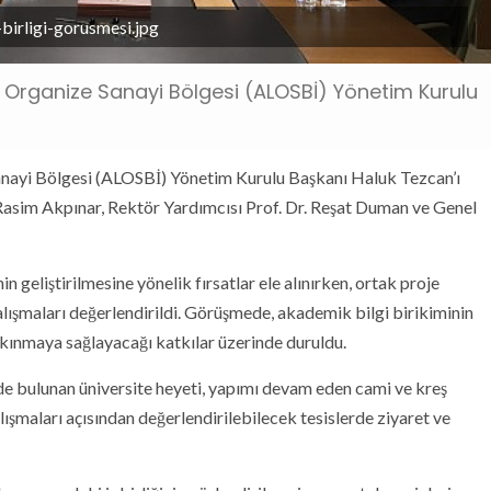
-birligi-gorusmesi.jpg
ğa Organize Sanayi Bölgesi (ALOSBİ) Yönetim Kurulu
Sanayi Bölgesi (ALOSBİ) Yönetim Kurulu Başkanı Haluk Tezcan’ı
 Rasim Akpınar, Rektör Yardımcısı Prof. Dr. Reşat Duman ve Genel
in geliştirilmesine yönelik fırsatlar ele alınırken, ortak proje
 çalışmaları değerlendirildi. Görüşmede, akademik bilgi birikiminin
lkınmaya sağlayacağı katkılar üzerinde duruldu.
e bulunan üniversite heyeti, yapımı devam eden cami ve kreş
çalışmaları açısından değerlendirilebilecek tesislerde ziyaret ve