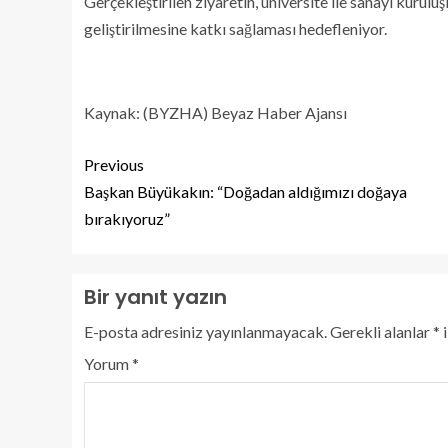
Gerçekleştirilen ziyaretin, üniversite ile sanayi kuruluş
geliştirilmesine katkı sağlaması hedefleniyor.
Kaynak: (BYZHA) Beyaz Haber Ajansı
Previous
Başkan Büyükakın: “Doğadan aldığımızı doğaya
bırakıyoruz”
Bir yanıt yazın
E-posta adresiniz yayınlanmayacak.
Gerekli alanlar
*
i
Yorum
*