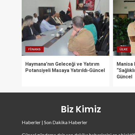
FINANS
ÜLKE
Haymana’nın Geleceği ve Yatırım
Manisa 
Potansiyeli Masaya Yatırıldı-Güncel
“Sağlıklı
Güncel
Biz Kimiz
Haberler | Son Dakika Haberler
Güncel gündeme dair son dakika haberlerini en objektif