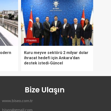
FINANS
modern
Kuru meyve sektörü 2 milyar dolar
ihracat hedefi için Ankara’dan
destek istedi-Güncel
Bize Ulaşın
www.biseo.com.tr
biseo@gmail.com