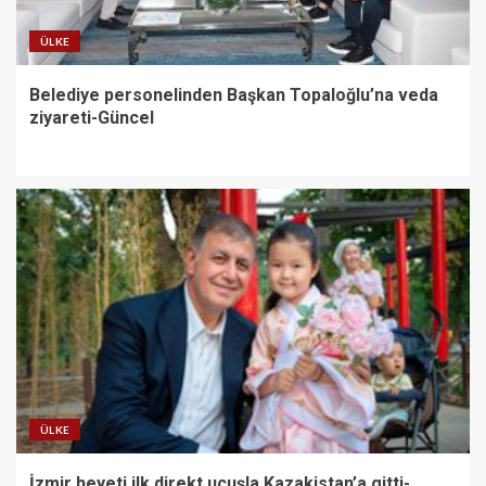
ÜLKE
Belediye personelinden Başkan Topaloğlu’na veda
ziyareti-Güncel
ÜLKE
İzmir heyeti ilk direkt uçuşla Kazakistan’a gitti-