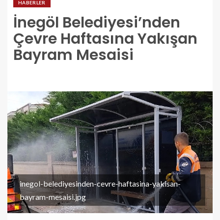
HABERLER
İnegöl Belediyesi’nden
Çevre Haftasına Yakışan
Bayram Mesaisi
inegol-belediyesinden-cevre-haftasina-yakisan-
bayram-mesaisi.jpg