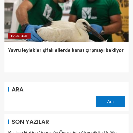
HABERLER
Yavru leylekler şifalı ellerde kanat çırpmayı bekliyor
ARA
Ara
SON YAZILAR
Başkan Hatice Gençay’ın Önerisiyle Akyeniköy Düğün