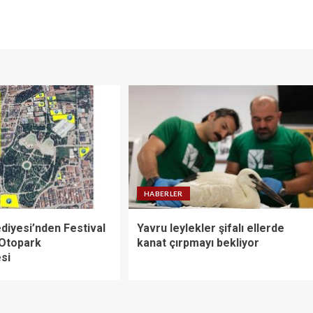
HABERLER
diyesi’nden Festival
Yavru leylekler şifalı ellerde
 Otopark
kanat çırpmayı bekliyor
si