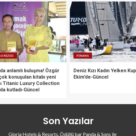
GORIZED
FINANS
da anlamlı buluşma! Özgür
Deniz Kızı Kadın Yelken Kup
çok konuşulan kitabı yeni
Ekim’de-Güncel
ı Titanic Luxury Collection
da kutladı-Güncel
Son Yazılar
Gloria Hotels & Resorts, Ödüllü bar Panda & Sons ile