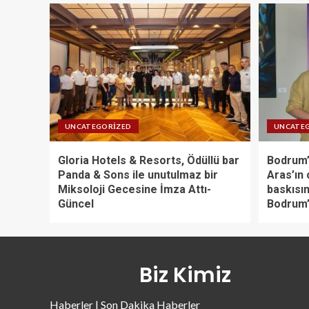
UNCATEGORIZED
UNCATE
Gloria Hotels & Resorts, Ödüllü bar
Bodrum’
Panda & Sons ile unutulmaz bir
Aras’ın 
Miksoloji Gecesine İmza Attı-
baskısın
Güncel
Bodrum’
Biz Kimiz
Haberler | Son Dakika Haberler