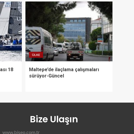
ÜLKE
ası 18
Maltepe’de ilaçlama çalışmaları
sürüyor-Güncel
Bize Ulaşın
www.biseo.com.tr