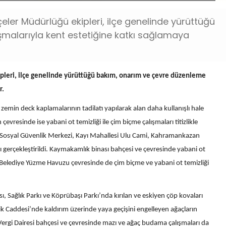
er Müdürlüğü ekipleri, ilçe genelinde yürüttüğü
malarıyla kent estetiğine katkı sağlamaya
leri, ilçe genelinde yürüttüğü bakım, onarım ve çevre düzenleme
r.
emin deck kaplamalarının tadilatı yapılarak alan daha kullanışlı hale
 çevresinde ise yabani ot temizliği ile çim biçme çalışmaları titizlikle
ı, Sosyal Güvenlik Merkezi, Kayı Mahallesi Ulu Cami, Kahramankazan
ı gerçekleştirildi. Kaymakamlık binası bahçesi ve çevresinde yabani ot
 Belediye Yüzme Havuzu çevresinde de çim biçme ve yabani ot temizliği
Sağlık Parkı ve Köprübaşı Parkı’nda kırılan ve eskiyen çöp kovaları
ncik Caddesi’nde kaldırım üzerinde yaya geçişini engelleyen ağaçların
 Vergi Dairesi bahçesi ve çevresinde mazı ve ağaç budama çalışmaları da