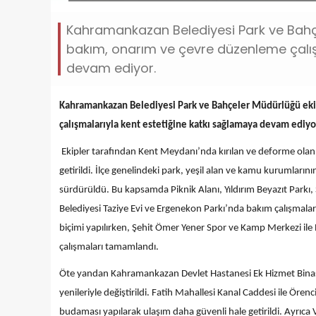
Kahramankazan Belediyesi Park ve Bahçel
bakım, onarım ve çevre düzenleme çalış
devam ediyor.
Kahramankazan Belediyesi Park ve Bahçeler Müdürlüğü ekip
çalışmalarıyla kent estetiğine katkı sağlamaya devam ediyo
Ekipler tarafından Kent Meydanı’nda kırılan ve deforme olan z
getirildi. İlçe genelindeki park, yeşil alan ve kamu kurumlarının
sürdürüldü. Bu kapsamda Piknik Alanı, Yıldırım Beyazıt Park
Belediyesi Taziye Evi ve Ergenekon Parkı’nda bakım çalışmalar
biçimi yapılırken, Şehit Ömer Yener Spor ve Kamp Merkezi ile
çalışmaları tamamlandı.
Öte yandan Kahramankazan Devlet Hastanesi Ek Hizmet Binası, 
yenileriyle değiştirildi. Fatih Mahallesi Kanal Caddesi ile Öre
budaması yapılarak ulaşım daha güvenli hale getirildi. Ayrıca