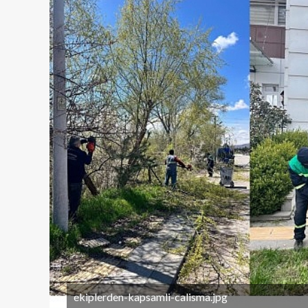
ekiplerden-kapsamli-calisma.jpg