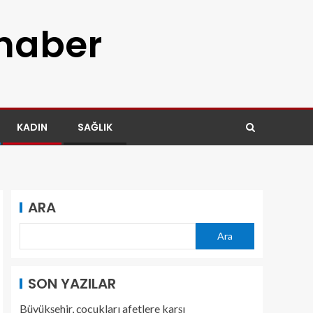
 haber
KADIN
SAĞLIK
ARA
Ara
SON YAZILAR
Büyükşehir, çocukları afetlere karşı