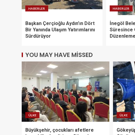
HABERLER
HABERLER
Başkan Çerçioğlu Aydın’ın Dört
İnegöl Bele
Bir Yanında Ulaşım Yatırımlarını
Süresince
Sürdürüyor
Düzenleme
YOU MAY HAVE MISSED
ÜLKE
ÜLKE
Büyükşehir, çocukları afetlere
Gökeyüp