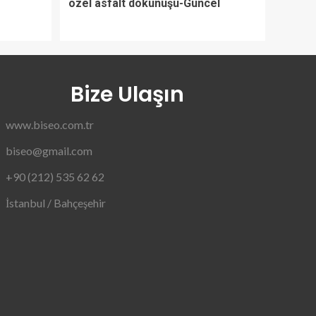
özel asfalt dokunuşu-Güncel
Bize Ulaşın
www.biseo.com.tr
biseo@gmail.com
+90 (212) 535 62 62
İstanbul / Bahçeşehir