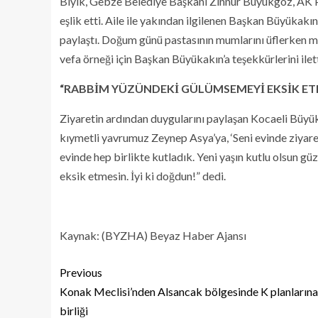
Bıyık, Gebze Belediye Başkanı Zinnur Büyükgöz, AK Par
eşlik etti. Aile ile yakından ilgilenen Başkan Büyükakın
paylaştı. Doğum günü pastasının mumlarını üflerken m
vefa örneği için Başkan Büyükakın’a teşekkürlerini ilett
“RABBİM YÜZÜNDEKİ GÜLÜMSEMEYİ EKSİK ET
Ziyaretin ardından duygularını paylaşan Kocaeli Büyü
kıymetli yavrumuz Zeynep Asya’ya, ‘Seni evinde ziyare
evinde hep birlikte kutladık. Yeni yaşın kutlu olsun 
eksik etmesin. İyi ki doğdun!” dedi.
Kaynak: (BYZHA) Beyaz Haber Ajansı
Previous
Konak Meclisi’nden Alsancak bölgesinde K planlarına
birliği