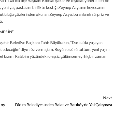
ti Darıca İlçe Başkanı Köksal Şakar ve teşkilat yöneticileri de
, yeni yaş pastasını birlikte kestiği Zeynep Asya’nın heyecanını
utluluğu gözlerinden okunan Zeynep Asya, bu anlamlı sürpriz ve
i.
MESİN”
kşehir Belediye Başkanı Tahir Büyükakın, “Darıca’da yaşayan
t edeceğim’ diye söz vermiştim. Bugün o sözü tuttum, yeni yaşını
güzel kızım, Rabbim yüzündeki o eşsiz gülümsemeyi hiçbir zaman
Next
 oy
Didim Belediyesi’nden Balat ve Batıköy’de Yol Çalışması