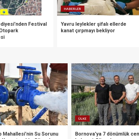
HABERLER
diyesi’nden Festival
Yavru leylekler şifalı ellerde
 Otopark
kanat çırpmayı bekliyor
si
ÜLKE
 Mahallesi’nin Su Sorunu
Bornova’ya 7 dönümlük ce