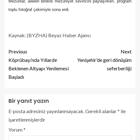
Mezunlar, aileleri birlikte mezuniyet sevincini paylaşırken, program
toplu fotoğraf çekimiyle sona erdi.
Kaynak: (BYZHA) Beyaz Haber Ajansı
Previous
Next
Köprübaşı’nda Yıllardır
Yenişehir’de geri dönüşüm
Beklenen Altyapı Yenilemesi
seferberliği
Başladı
Bir yanıt yazın
E-posta adresiniz yayınlanmayacak.
Gerekli alanlar
*
ile
işaretlenmişlerdir
Yorum
*