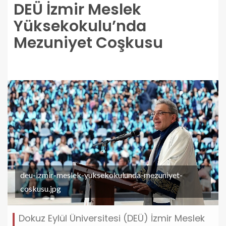
DEÜ İzmir Meslek
Yüksekokulu’nda
Mezuniyet Coşkusu
deu-izmir-meslek-yuksekokulunda-mezuniyet-
coskusu.jpg
Dokuz Eylül Üniversitesi (DEÜ) İzmir Meslek