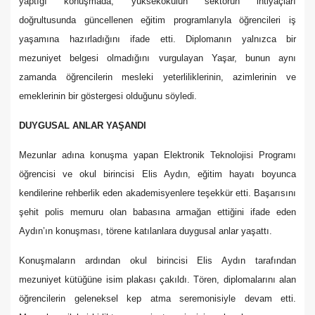
yaptığı konuşmada, yüksekokulun sektörün ihtiyaçları
doğrultusunda güncellenen eğitim programlarıyla öğrencileri iş
yaşamına hazırladığını ifade etti. Diplomanın yalnızca bir
mezuniyet belgesi olmadığını vurgulayan Yaşar, bunun aynı
zamanda öğrencilerin mesleki yeterliliklerinin, azimlerinin ve
emeklerinin bir göstergesi olduğunu söyledi.
DUYGUSAL ANLAR YAŞANDI
Mezunlar adına konuşma yapan Elektronik Teknolojisi Programı
öğrencisi ve okul birincisi Elis Aydın, eğitim hayatı boyunca
kendilerine rehberlik eden akademisyenlere teşekkür etti. Başarısını
şehit polis memuru olan babasına armağan ettiğini ifade eden
Aydın’ın konuşması, törene katılanlara duygusal anlar yaşattı.
Konuşmaların ardından okul birincisi Elis Aydın tarafından
mezuniyet kütüğüne isim plakası çakıldı. Tören, diplomalarını alan
öğrencilerin geleneksel kep atma seremonisiyle devam etti.