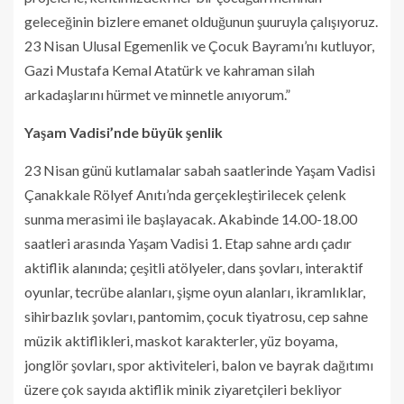
geleceğinin bizlere emanet olduğunun şuuruyla çalışıyoruz.
23 Nisan Ulusal Egemenlik ve Çocuk Bayramı’nı kutluyor,
Gazi Mustafa Kemal Atatürk ve kahraman silah
arkadaşlarını hürmet ve minnetle anıyorum.”
Yaşam Vadisi’nde büyük şenlik
23 Nisan günü kutlamalar sabah saatlerinde Yaşam Vadisi
Çanakkale Rölyef Anıtı’nda gerçekleştirilecek çelenk
sunma merasimi ile başlayacak. Akabinde 14.00-18.00
saatleri arasında Yaşam Vadisi 1. Etap sahne ardı çadır
aktiflik alanında; çeşitli atölyeler, dans şovları, interaktif
oyunlar, tecrübe alanları, şişme oyun alanları, ikramlıklar,
sihirbazlık şovları, pantomim, çocuk tiyatrosu, cep sahne
müzik aktiflikleri, maskot karakterler, yüz boyama,
jonglör şovları, spor aktiviteleri, balon ve bayrak dağıtımı
üzere çok sayıda aktiflik minik ziyaretçileri bekliyor