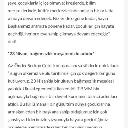
şeye, çocuklarla iç içe olmaya; kreşlerde, bilim
merkezlerinde, kültür merkezlerinde onlarla bir ortada
olmaya devam edecek. Bizler de o güne kadar, Sayın
Başkanımız aramıza dönene kadar, çocuklar için hayata
geçirdiği her projeye sahip çıkmaya devam edeceğiz”
dedi.
“23 Nisan, bağımsızlık meşalemizin adıdır”
Av. Önder Serkan Çebi, konuşmasını şu sözlerle noktaladı:
“Bugün ülkemiz ve ulu tarihimiz için çok değerli bir günü
kutluyoruz. 23 Nisan’da bir ulusun bağımsızlık meşalesi
yakıldı. Ulusal egemenlik ilan edildi. TBMM’nin
açılmasıyla bağımsız bir devlet kurmanın birinci adımları
atıldı. Bu türlü manalı bir günü tüm dünya çocuklarına
armağan eden bir başkana sahip olduğumuz için çok
şanslıyız. Liderimizin vizyonuyla hayata geçirdiğimiz
projelerle, kentimizdeki her bir çocuğun memnun