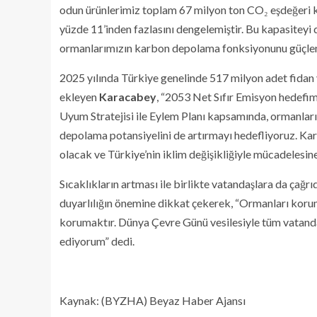
odun ürünlerimiz toplam 67 milyon ton CO₂ eşdeğeri 
yüzde 11’inden fazlasını dengelemiştir. Bu kapasiteyi
ormanlarımızın karbon depolama fonksiyonunu güçlend
2025 yılında Türkiye genelinde 517 milyon adet fidan
ekleyen
Karacabey
, “2053 Net Sıfır Emisyon hedefim
Uyum Stratejisi ile Eylem Planı kapsamında, ormanlarım
depolama potansiyelini de artırmayı hedefliyoruz. Kar
olacak ve Türkiye’nin iklim değişikliğiyle mücadelesin
Sıcaklıkların artması ile birlikte vatandaşlara da çağr
duyarlılığın önemine dikkat çekerek, “Ormanları korum
korumaktır. Dünya Çevre Günü vesilesiyle tüm vatand
ediyorum” dedi.
Kaynak: (BYZHA) Beyaz Haber Ajansı