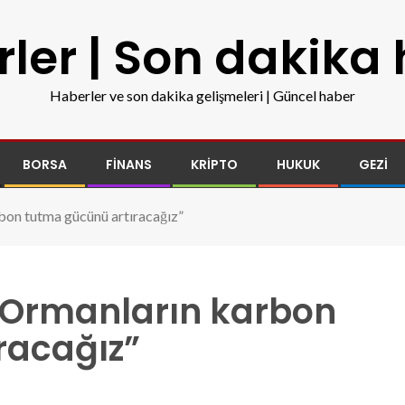
ler | Son dakika
Haberler ve son dakika gelişmeleri | Güncel haber
BORSA
FINANS
KRIPTO
HUKUK
GEZI
bon tutma gücünü artıracağız”
“Ormanların karbon
racağız”