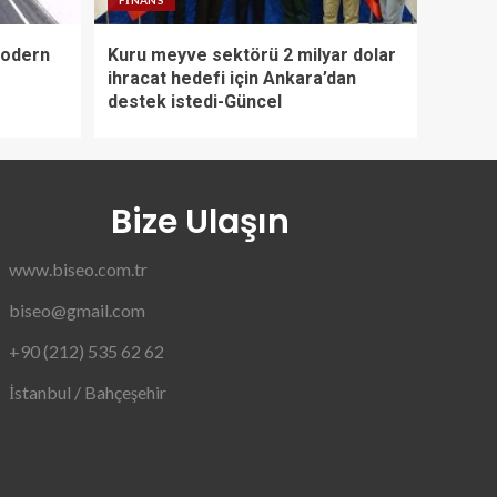
modern
Kuru meyve sektörü 2 milyar dolar
ihracat hedefi için Ankara’dan
destek istedi-Güncel
Bize Ulaşın
www.biseo.com.tr
biseo@gmail.com
+90 (212) 535 62 62
İstanbul / Bahçeşehir