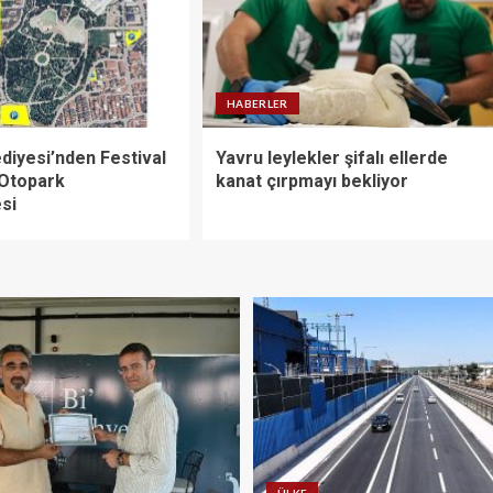
HABERLER
diyesi’nden Festival
Yavru leylekler şifalı ellerde
 Otopark
kanat çırpmayı bekliyor
si
ÜLKE