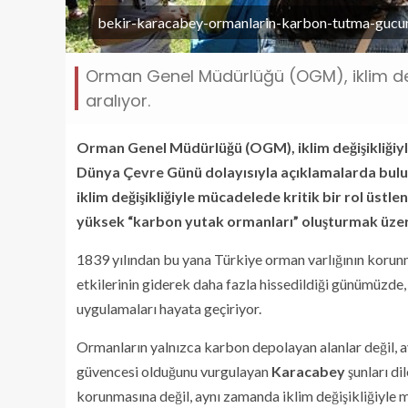
bekir-karacabey-ormanlarin-karbon-tutma-gucun
Orman Genel Müdürlüğü (OGM), iklim değ
aralıyor.
Orman Genel Müdürlüğü (OGM), iklim değişikliğiyl
Dünya Çevre Günü dolayısıyla açıklamalarda bu
iklim değişikliğiyle mücadelede kritik bir rol üs
yüksek “karbon yutak ormanları” oluşturmak üzere
1839 yılından bu yana Türkiye orman varlığının korunma
etkilerinin giderek daha fazla hissedildiği günümüzde
uygulamaları hayata geçiriyor.
Ormanların yalnızca karbon depolayan alanlar değil, ay
güvencesi olduğunu vurgulayan
Karacabey
şunları di
korunmasına değil, aynı zamanda iklim değişikliğiyle 