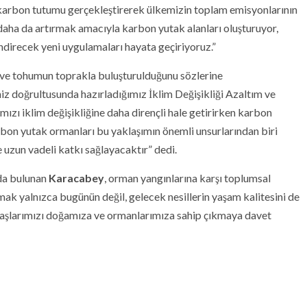
karbon tutumu gerçekleştirerek ülkemizin toplam emisyonlarının
 daha da artırmak amacıyla karbon yutak alanları oluşturuyor,
irecek yeni uygulamaları hayata geçiriyoruz.”
 ve tohumun toprakla buluşturulduğunu sözlerine
iz doğrultusunda hazırladığımız İklim Değişikliği Azaltım ve
ızı iklim değişikliğine daha dirençli hale getirirken karbon
bon yutak ormanları bu yaklaşımın önemli unsurlarından biri
e uzun vadeli katkı sağlayacaktır” dedi.
ıda bulunan
Karacabey
, orman yangınlarına karşı toplumsal
ak yalnızca bugünün değil, gelecek nesillerin yaşam kalitesini de
aşlarımızı doğamıza ve ormanlarımıza sahip çıkmaya davet