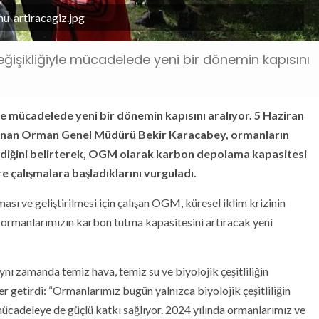
u-artiracagiz.jpg
işikliğiyle mücadelede yeni bir dönemin kapısını
e mücadelede yeni bir dönemin kapısını aralıyor. 5 Haziran
lunan Orman Genel Müdürü Bekir Karacabey, ormanların
tlendiğini belirterek, OGM olarak karbon depolama kapasitesi
 çalışmalara başladıklarını vurguladı.
sı ve geliştirilmesi için çalışan OGM, küresel iklim krizinin
, ormanlarımızın karbon tutma kapasitesini artıracak yeni
nı zamanda temiz hava, temiz su ve biyolojik çeşitliliğin
ler getirdi: “Ormanlarımız bugün yalnızca biyolojik çeşitliliğin
mücadeleye de güçlü katkı sağlıyor. 2024 yılında ormanlarımız ve