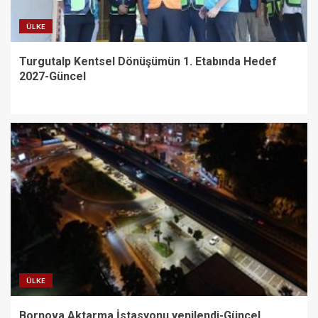
ÜLKE
Turgutalp Kentsel Dönüşümün 1. Etabında Hedef
2027-Güncel
ÜLKE
Bornova Aktarma İstasyonu yenilendi-Güncel