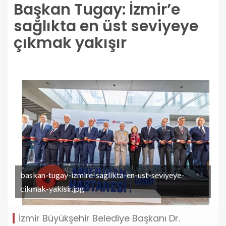
Başkan Tugay: İzmir’e
sağlıkta en üst seviyeye
çıkmak yakışır
baskan-tugay-izmire-saglikta-en-ust-seviyeye-
cikmak-yakisir.jpg
İzmir Büyükşehir Belediye Başkanı Dr.