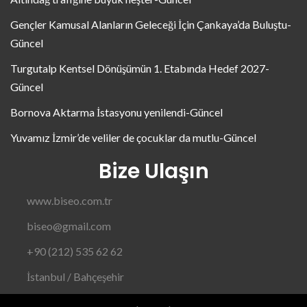
Gençler Kamusal Alanların Geleceği İçin Çankaya’da Buluştu-
Güncel
Turgutalp Kentsel Dönüşümün 1. Etabında Hedef 2027-
Güncel
Bornova Aktarma İstasyonu yenilendi-Güncel
Yuvamız İzmir’de veliler de çocuklar da mutlu-Güncel
Bize Ulaşın
www.biseo.com.tr
biseo@gmail.com
+90 (212) 535 62 62
İstanbul / Bahçeşehir