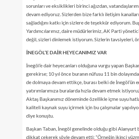
sorunları ve eksiklikleri birinci ağızdan, vatandaşla
devam ediyoruz. Sizlerden bize farklı iletişim kanallar
sağladığını katkı için sizlere de teşekkür ediyorum. 
Yardımcılarımız, daire müdürlerimiz, AK Parti yöneti
değil, sizleri dinlemek istiyorum. Sizlerin tavsiyeleri, ö
İNEGÖL’E DAİR HEYECANIMIZ VAR
İnegöl’e dair heyecanları olduğuna vurgu yapan Başka
gerekirse; 10 yıl önce buranın nüfusu 11 bin dolayında
de dolmaya devam ettikçe, burası belki de İnegöl’ün 
yatırımlarımıza buralarda hızla devam etmek istiyoruz.
Aktaş Başkanımız döneminde özellikle içme suyu hatları
kaliteli kaynak suyu içirmek için bu çalışmalar yapılıyor
diye konuştu.
Başkan Taban, İnegöl genelinde olduğu gibi Alanyurt 
dikkat çekerek şöyle devam etti: “Örneğin ikinci yüz