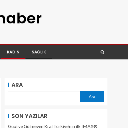
 haber
KADIN
SAĞLIK
ARA
Ara
SON YAZILAR
Gupi ve Gülmeyen Kral Türkiye’nin ilk IMAX®