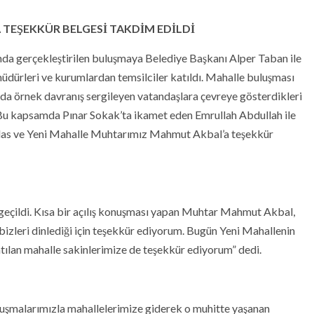
TEŞEKKÜR BELGESİ TAKDİM EDİLDİ
da gerçekleştirilen buluşmaya Belediye Başkanı Alper Taban ile
müdürleri ve kurumlardan temsilciler katıldı. Mahalle buluşması
da örnek davranış sergileyen vatandaşlara çevreye gösterdikleri
. Bu kapsamda Pınar Sokak’ta ikamet eden Emrullah Abdullah ile
ilas ve Yeni Mahalle Muhtarımız Mahmut Akbal’a teşekkür
geçildi. Kısa bir açılış konuşması yapan Muhtar Mahmut Akbal,
izleri dinlediği için teşekkür ediyorum. Bugün Yeni Mahallenin
atılan mahalle sakinlerimize de teşekkür ediyorum” dedi.
uşmalarımızla mahallelerimize giderek o muhitte yaşanan