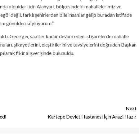
ında oldukları için Alanyurt bölgesindeki mahallelerimiz ve
öl değil, farklı şehirlerden bile insanlar gelip buradan istifade
canı gönülden söylüyorum.”
ktı. Gece geç saatler kadar devam eden istişarelerde mahalle
onuları, şikayetlerini, eleştirilerini ve tavsiyelerini doğrudan Başkan
pılarak fikir alışverişinde bulunuldu.
Next
edi
Kartepe Devlet Hastanesi İçin Arazi Hazır