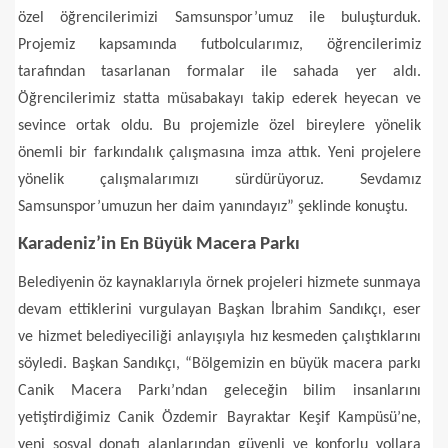
özel öğrencilerimizi Samsunspor’umuz ile buluşturduk.
Projemiz kapsamında futbolcularımız, öğrencilerimiz
tarafından tasarlanan formalar ile sahada yer aldı.
Öğrencilerimiz statta müsabakayı takip ederek heyecan ve
sevince ortak oldu. Bu projemizle özel bireylere yönelik
önemli bir farkındalık çalışmasına imza attık. Yeni projelere
yönelik çalışmalarımızı sürdürüyoruz. Sevdamız
Samsunspor’umuzun her daim yanındayız” şeklinde konuştu.
Karadeniz’in En Büyük Macera Parkı
Belediyenin öz kaynaklarıyla örnek projeleri hizmete sunmaya
devam ettiklerini vurgulayan Başkan İbrahim Sandıkçı, eser
ve hizmet belediyeciliği anlayışıyla hız kesmeden çalıştıklarını
söyledi. Başkan Sandıkçı, “Bölgemizin en büyük macera parkı
Canik Macera Parkı’ndan geleceğin bilim insanlarını
yetiştirdiğimiz Canik Özdemir Bayraktar Keşif Kampüsü’ne,
yeni sosyal donatı alanlarından güvenli ve konforlu yollara