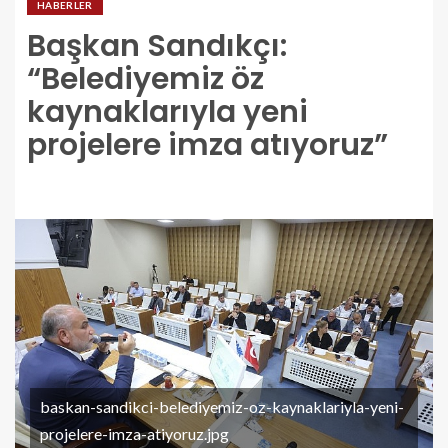
HABERLER
Başkan Sandıkçı:
“Belediyemiz öz
kaynaklarıyla yeni
projelere imza atıyoruz”
baskan-sandikci-belediyemiz-oz-kaynaklariyla-yeni-
projelere-imza-atiyoruz.jpg