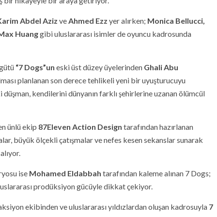
bir hikâyeyle bir araya getiriyor.
Karim Abdel Aziz
ve
Ahmed Ezz
yer alırken;
Monica Bellucci,
Max Huang
gibi uluslararası isimler de oyuncu kadrosunda
rgütü
“7 Dogs”un
eski üst düzey üyelerinden
Ghali Abu
lması planlanan son derece tehlikeli yeni bir uyuşturucuyu
i düşman, kendilerini dünyanın farklı şehirlerine uzanan ölümcül
en ünlü ekip
87Eleven Action Design
tarafından hazırlanan
lar, büyük ölçekli çatışmalar ve nefes kesen sekanslar sunarak
alıyor.
aryosu ise
Mohamed Eldabbah
tarafından kaleme alınan 7 Dogs;
luslararası prodüksiyon gücüyle dikkat çekiyor.
ksiyon ekibinden ve uluslararası yıldızlardan oluşan kadrosuyla
7