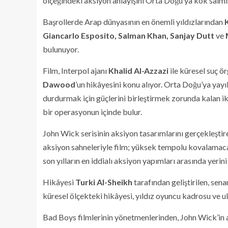
ölçeğindeki aksiyon anlayışını Orta Doğu’ya kök salmış 
Başrollerde Arap dünyasının en önemli yıldızlarından
Giancarlo Esposito, Salman Khan, Sanjay Dutt
ve
bulunuyor.
Film, Interpol ajanı
Khalid Al-Azzazi
ile küresel suç ö
Dawood
’un hikâyesini konu alıyor. Orta Doğu’ya yayı
durdurmak için güçlerini birleştirmek zorunda kalan ik
bir operasyonun içinde bulur.
John Wick serisinin aksiyon tasarımlarını gerçekleştir
aksiyon sahneleriyle film; yüksek tempolu kovalamaca
son yılların en iddialı aksiyon yapımları arasında yerini 
Hikâyesi
Turki Al-Sheikh
tarafından geliştirilen, sen
küresel ölçekteki hikâyesi, yıldız oyuncu kadrosu ve u
Bad Boys filmlerinin yönetmenlerinden, John Wick’in a