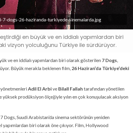
-7-dogs-26-haziranda-turkiyede-sinemalarda.jpg
tirdiği en büyük ve en iddialı yapımlardan biri
ki vizyon yolculuğunu Türkiye ile sürdürüyor.
ük ve en iddialı yapımlardan biri olarak gösterilen
7 Dogs
,
rüyor. Büyük merakla beklenen film,
26 Haziran’da Türkiye’deki
n yönetmenleri
Adil El Arbi
ve
Bilall Fallah
tarafından yönetilen
 ve yüksek prodüksiyon ölçeğiyle yılın en çok konuşulacak aksiyon
7 Dogs, Suudi Arabistan’da sinema sektörünün yeniden
l yapımlardan biri olarak öne çıkıyor. Film, Hollywood