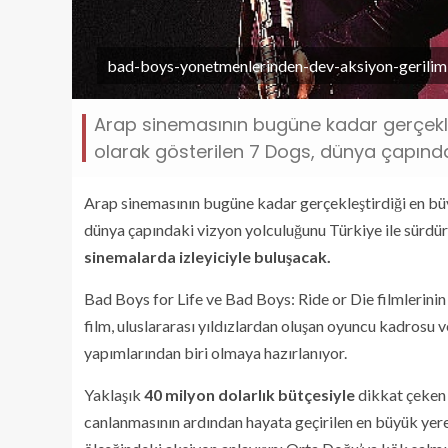
bad-boys-yonetmenlerinden-dev-aksiyon-gerilimi
Arap sinemasının bugüne kadar gerçekleş
olarak gösterilen 7 Dogs, dünya çapında
Arap sinemasının bugüne kadar gerçekleştirdiği en büy
dünya çapındaki vizyon yolculuğunu Türkiye ile sürdü
sinemalarda izleyiciyle buluşacak.
Bad Boys for Life ve Bad Boys: Ride or Die filmlerini
film, uluslararası yıldızlardan oluşan oyuncu kadrosu
yapımlarından biri olmaya hazırlanıyor.
Yaklaşık
40 milyon dolarlık bütçesiyle
dikkat çeken 
canlanmasının ardından hayata geçirilen en büyük yere