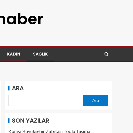
 haber
KADIN
SAĞLIK
ARA
Ara
SON YAZILAR
Konya Büyükşehir Zabıtası Toplu Taşıma