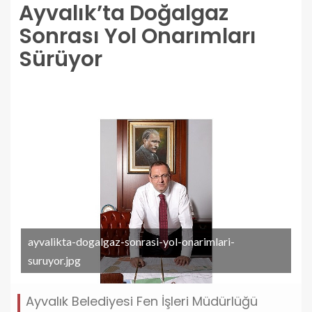
Ayvalık’ta Doğalgaz
Sonrası Yol Onarımları
Sürüyor
ayvalikta-dogalgaz-sonrasi-yol-onarimlari-
suruyor.jpg
Ayvalık Belediyesi Fen İşleri Müdürlüğü